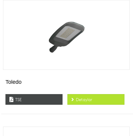
ENDÜSTRİYEL ARMATÜRLER
ACİL AYDINLATMA ARMATÜRLERİ
ALÇAK GERİLİM ÜRÜNLERİ
KOMPONENTLER
Toledo
TSE
Detaylar