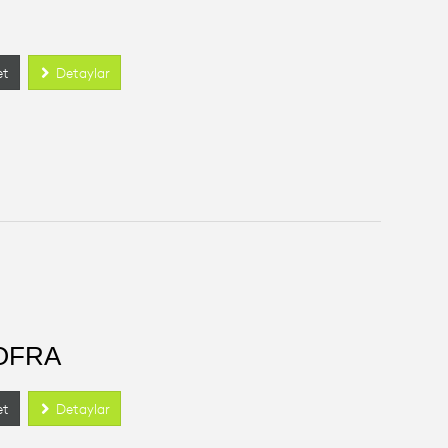
et
Detaylar
KOFRA
et
Detaylar