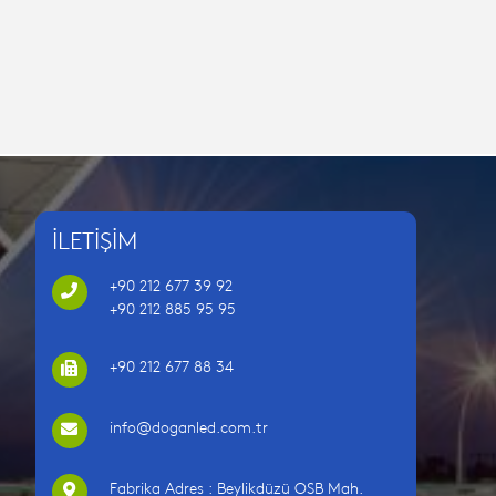
İLETİŞİM
+90 212 677 39 92
+90 212 885 95 95
+90 212 677 88 34
info@doganled.com.tr
Fabrika Adres : Beylikdüzü OSB Mah.