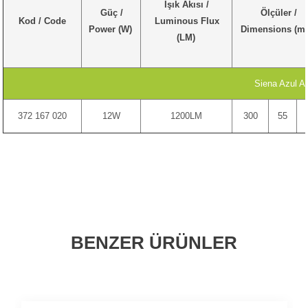
Işık Akısı /
Güç /
Ölçüler /
Kod / Code
Luminous Flux
Power (W)
Dimensions (m
(LM)
Siena Azul A
372 167 020
12W
1200LM
300
55
BENZER ÜRÜNLER