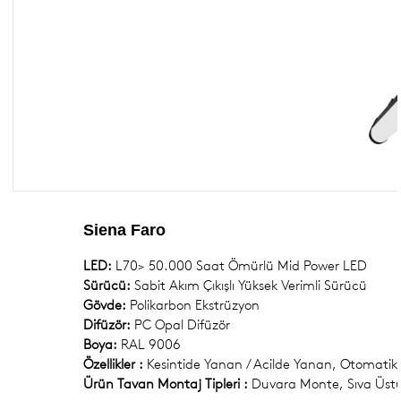
Dekoratif Aydınlatma Armatürleri
DIŞ MEKAN ARMATÜRLERİ
ENDÜSTRİYEL ARMATÜRLER
ACİL AYDINLATMA ARMATÜRLERİ
ALÇAK GERİLİM ÜRÜNLERİ
Siena Faro
KOMPONENTLER
LED:
L70> 50.000 Saat Ömürlü Mid Power LED
Sürücü:
Sabit Akım Çıkışlı Yüksek Verimli Sürücü
Gövde:
Polikarbon Ekstrüzyon
Difüzör:
PC Opal Difüzör
Boya:
RAL 9006
Özellikler :
Kesintide Yanan / Acilde Yanan, Otomatik 
Ürün Tavan Montaj Tipleri :
Duvara Monte, Sıva Üst