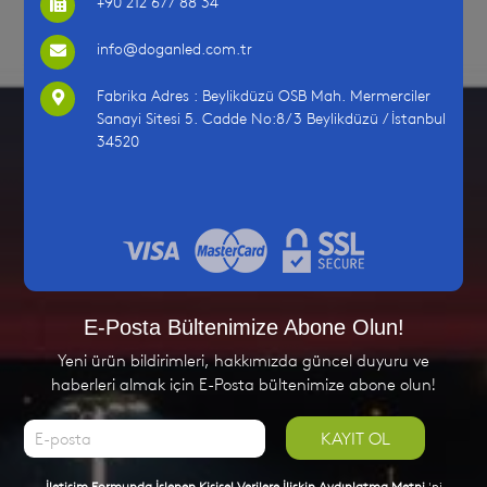
+90 212 677 88 34
info@doganled.com.tr
Fabrika Adres : Beylikdüzü OSB Mah. Mermerciler
Sanayi Sitesi 5. Cadde No:8/3 Beylikdüzü / İstanbul
34520
E-Posta Bültenimize Abone Olun!
Yeni ürün bildirimleri, hakkımızda güncel duyuru ve
haberleri almak için E-Posta bültenimize abone olun!
KAYIT OL
İletişim Formunda İşlenen Kişisel Verilere İlişkin Aydınlatma Metni
'ni