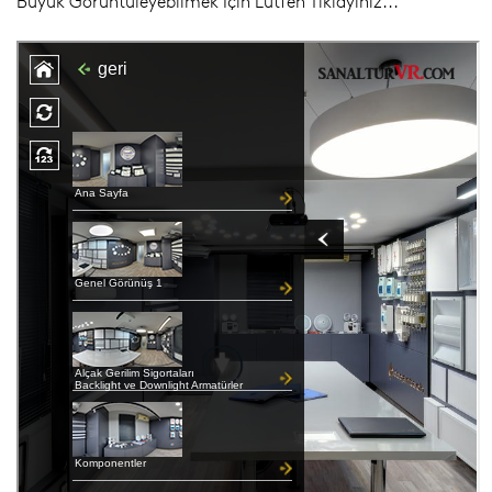
Büyük Görüntüleyebilmek İçin Lütfen Tıklayınız...
Sanal Showroom
Broşür
Kalite Belgeleri
Vizyon & Misyon
Hakkımızda
Bizi Neden Seçmelisiniz
Referanslarımız
Ar-Ge Laboratuvarımız
Sıkça Sorulan Sorular