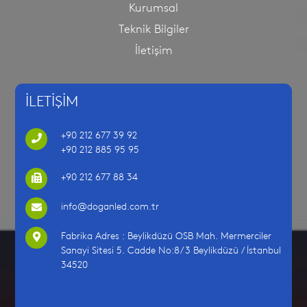
Kurumsal
Teknik Bilgiler
İletişim
İLETİŞİM
+90 212 677 39 92
+90 212 885 95 95
+90 212 677 88 34
info@doganled.com.tr
Fabrika Adres : Beylikdüzü OSB Mah. Mermerciler
Sanayi Sitesi 5. Cadde No:8/3 Beylikdüzü / İstanbul
34520