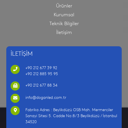
Ürünler
Kurumsal
Teknik Bilgiler
İletişim
İLETİŞİM
+90 212 677 39 92
+90 212 885 95 95
+90 212 677 88 34
info@doganled.com.tr
Fabrika Adres : Beylikdüzü OSB Mah. Mermerciler
Sanayi Sitesi 5. Cadde No:8/3 Beylikdüzü / İstanbul
34520