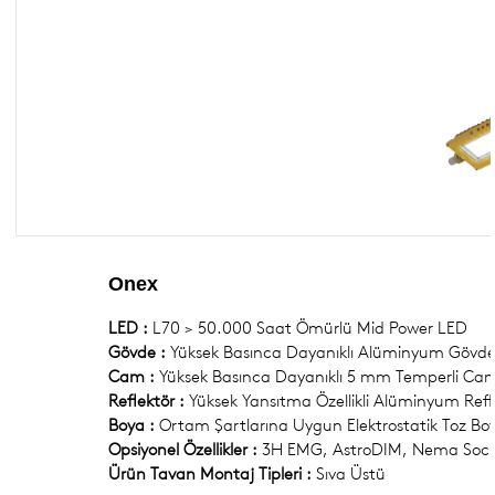
Exproof Etanj Armatürler
ACİL AYDINLATMA ARMATÜRLERİ
ALÇAK GERİLİM ÜRÜNLERİ
KOMPONENTLER
Onex
LED :
L70 > 50.000 Saat Ömürlü Mid Power LED
Gövde :
Yüksek Basınca Dayanıklı Alüminyum Gövd
Cam :
Yüksek Basınca Dayanıklı 5 mm Temperli Ca
Reflektör :
Yüksek Yansıtma Özellikli Alüminyum Refl
Boya :
Ortam Şartlarına Uygun Elektrostatik Toz Bo
Opsiyonel Özellikler :
3H EMG, AstroDIM, Nema Socke
Ürün Tavan Montaj Tipleri :
Sıva Üstü