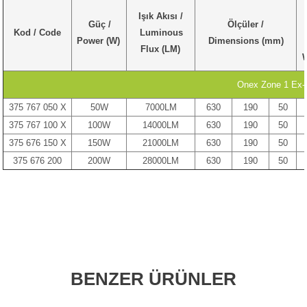
Işık Akısı /
Güç /
Ölçüler /
Kod / Code
Luminous
Power (W)
Dimensions (mm)
Flux (LM)
W
Onex Zone 1 Ex-p
375 767 050 X
50W
7000LM
630
190
50
375 767 100 X
100W
14000LM
630
190
50
375 676 150 X
150W
21000LM
630
190
50
375 676 200
200W
28000LM
630
190
50
BENZER ÜRÜNLER