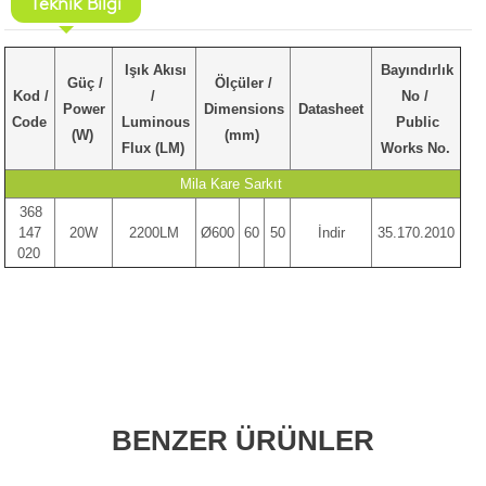
Teknik Bilgi
Işık Akısı
Bayındırlık
Güç /
Ölçüler /
Kod /
/
No /
Power
Dimensions
Datasheet
Code
Luminous
Public
(W)
(mm)
Flux (LM)
Works No.
Mila Kare Sarkıt
368
147
20W
2200LM
Ø600
60
50
İndir
35.170.2010
020
BENZER ÜRÜNLER