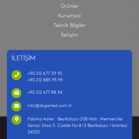
Ürünler
Kurumsal
Teknik Bilgiler
İletişim
İLETİŞİM
+90 212 677 39 92
+90 212 885 95 95
+90 212 677 88 34
info@doganled.com.tr
Fabrika Adres : Beylikdüzü OSB Mah. Mermerciler
Sanayi Sitesi 5. Cadde No:8/3 Beylikdüzü / İstanbul
34520