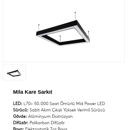
Dekoratif Aydınlatma Armatürleri
DIŞ MEKAN ARMATÜRLERİ
ENDÜSTRİYEL ARMATÜRLER
ACİL AYDINLATMA ARMATÜRLERİ
ALÇAK GERİLİM ÜRÜNLERİ
KOMPONENTLER
Mila Kare Sarkıt
LED:
L70> 50.000 Saat Ömürlü Mid Power LED
Sürücü:
Sabit Akım Çıkışlı Yüksek Verimli Sürücü
Gövde:
Alüminyum Ekstrüzyon
Difüzör:
Polikarbon Difüzör
Boya:
Elektrostatik Toz Boya