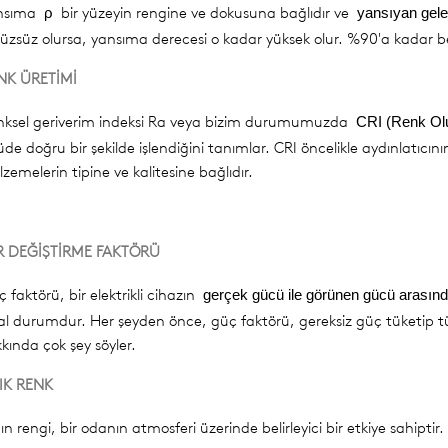
nsıma
bir yüzeyin rengine ve dokusuna bağlıdır ve
ρ
yansıyan gelen
üzsüz olursa, yansıma derecesi o kadar yüksek olur. %90'a kadar be
NK ÜRETİMİ
nksel geriverim indeksi Ra veya bizim durumumuzda
CRI (Renk Ol
üde doğru bir şekilde işlendiğini tanımlar. CRI öncelikle aydınlatıcını
zemelerin tipine ve kalitesine bağlıdır.
R DEĞİŞTİRME FAKTÖRÜ
 faktörü, bir elektrikli cihazın
gerçek gücü ile görünen gücü arasınd
al durumdur. Her şeyden önce, güç faktörü, gereksiz güç tüketip tük
kında çok şey söyler.
IK RENK
ğın rengi, bir odanın atmosferi üzerinde belirleyici bir etkiye sahipt