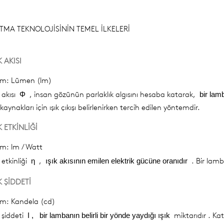
TMA TEKNOLOJİSİNİN TEMEL İLKELERİ
K AKISI
rim: Lümen (lm)
k akısı
, insan gözünün parlaklık algısını hesaba katarak,
Φ
bir lam
k kaynakları için ışık çıkışı belirlenirken tercih edilen yöntemdir.
K ETKİNLİĞİ
im: lm / Watt
k etkinliği
,
. Bir lamb
η
ışık akısının emilen elektrik gücüne oranıdır
K ŞİDDETİ
im: Kandela (cd)
k şiddeti
miktarıdır . Kat
I ,
bir lambanın belirli bir yönde yaydığı ışık