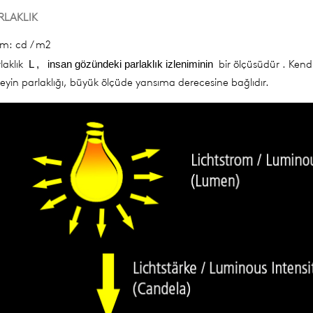
RLAKLIK
im: cd / m2
laklık
bir ölçüsüdür . Kendind
L ,
insan gözündeki parlaklık izleniminin
eyin parlaklığı, büyük ölçüde yansıma derecesine bağlıdır.