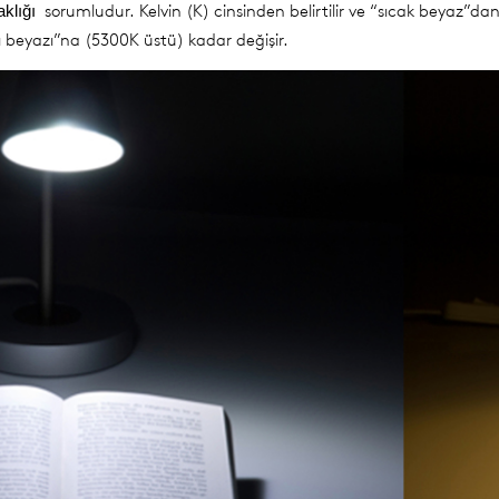
sorumludur. Kelvin (K) cinsinden belirtilir ve “sıcak beyaz”d
aklığı
ğı beyazı”na (5300K üstü) kadar değişir.