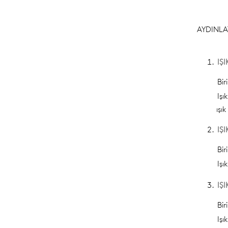
AYDINLA
IŞI
Bi
Işı
ışı
IŞI
Bir
Işı
IŞI
Bir
Işı