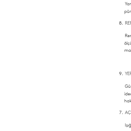
Ya
pür
RE
Re
ölç
mal
YE
Güç
ide
hak
AÇ
Işı