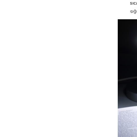
sıc
ışı