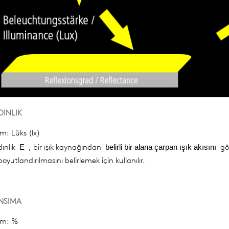
DINLIK
im: Lüks (lx)
ınlık
, bir ışık kaynağından
gös
E
belirli bir alana çarpan ışık akısını
boyutlandırılmasını belirlemek için kullanılır.
NSIMA
im: %