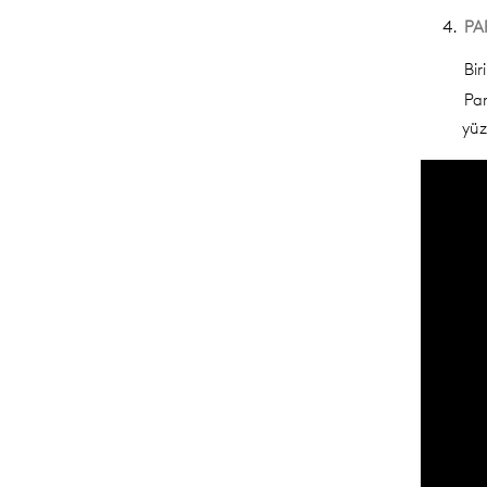
PA
Bir
Par
yüz