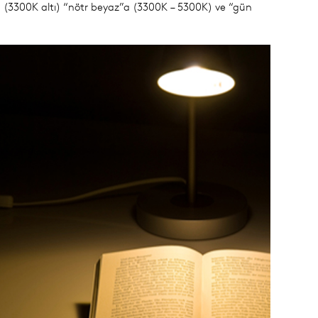
an (3300K altı) “nötr beyaz”a (3300K – 5300K) ve “gün